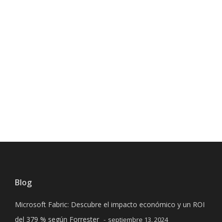
Previous
Next
Blog
Microsoft Fabric: Descubre el impacto económico y un ROI
del 379 % según Forrester
septiembre 13, 2024