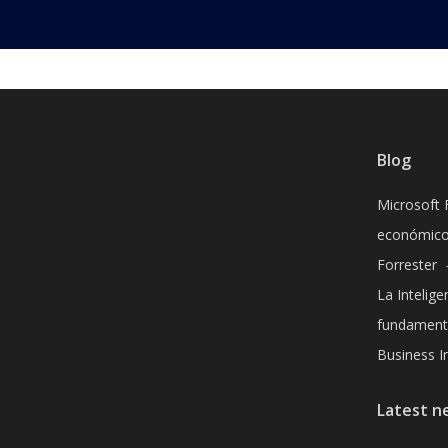
Blog
Microsoft 
económico
Forrester
La Inteligen
fundamenta
Business In
Latest n