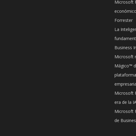
Microsoft 
económico
Forrester
La Inteligen
fundamenta
Business In
Microsoft 
Mágico™ d
plataformas
empresaria
Microsoft F
era de la I
Microsoft 
de Busines