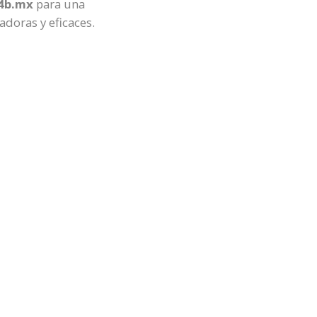
4b.mx
para una
adoras y eficaces.
Next