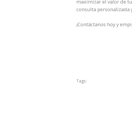
maximizar el valor de t
consulta personalizada y
¡Contáctanos hoy y empi
Tags:
blog
Microsoft Fab
Previous