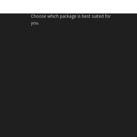
Simple, flexible, and predictable pricing.
Choose which package is best suited for
you.