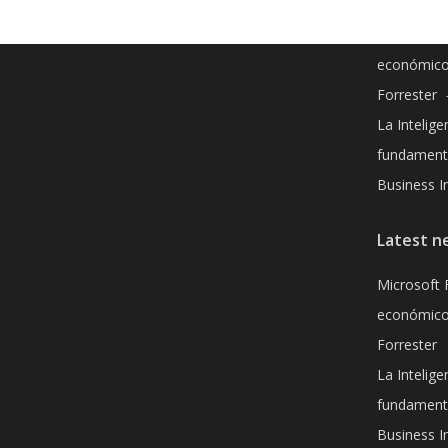
Microsoft 
económico
Forrester
La Inteligen
fundamenta
Business In
Latest n
Microsoft 
económico
Forrester
La Inteligen
fundamenta
Business In