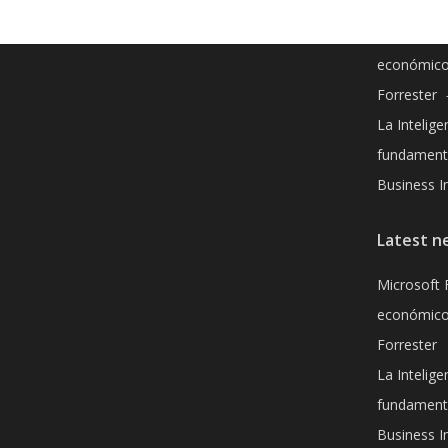
Microsoft 
económico
Forrester
La Inteligen
fundamenta
Business In
Latest n
Microsoft 
económico
Forrester
La Inteligen
fundamenta
Business In