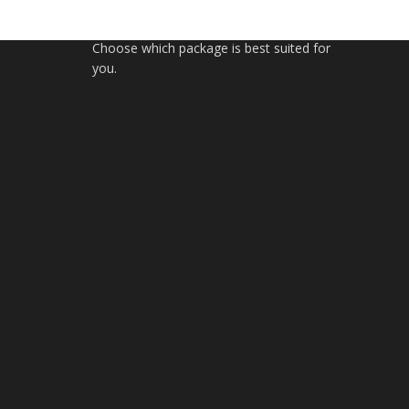
Simple, flexible, and predictable pricing.
Choose which package is best suited for
you.