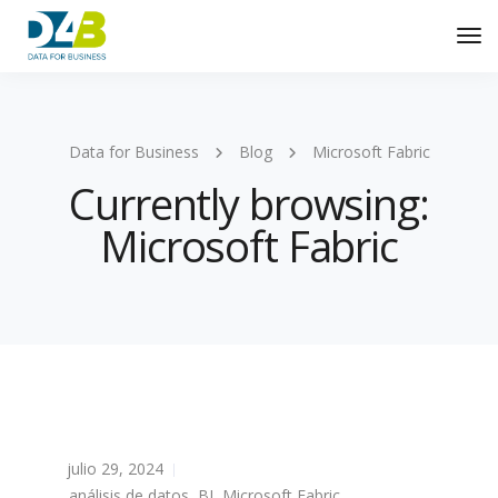
Tog
Nav
Data for Business
Blog
Microsoft Fabric
Currently browsing:
Microsoft Fabric
julio 29, 2024
análisis de datos
,
BI
,
Microsoft Fabric