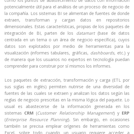
como los puntos de abastecimiento de datos con información
potencialmente útil para el análisis de un proceso de negocio de
la compañía. Los sistemas BI se alimentan de fuentes de donde
extraen, transforman y cargan datos en repositorios
dimensionales. Estas características, propias de los paquetes de
integración de BI, parten de los
datamart
(base de datos
centrada en un tema o un área de negocio específica), cuyos
datos son explotados por medio de herramientas para la
visualización (informes tabulares, gráficas,
dashboards
, etc.) y
de manera que los usuarios no expertos en tecnología puedan
comprender para construir por sí mismos los informes.
Los paquetes de extracción, transformación y carga (ETL por
sus siglas en inglés) permiten nutrirse de una diversidad de
fuentes de las cuales se extraen y analizan los datos según las
reglas de negocio prescritas en la misma lógica del paquete. Lo
usual es abastecerse de la información generada en los
sistemas
CRM
(
Customer Relationship Management
) y
ERP
(
Enterprise Resource Planning
). Sin embargo, en ocasiones
también se precisa emplear orígenes de herramientas como
Excel, sobre todo cuando un usuario requiere acceder a